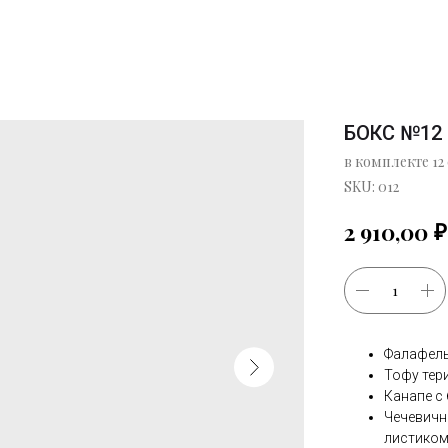
БОКС №12
в комплекте 12
SKU:
012
₽
2 910,00
Фалафель
Тофу тер
Канапе с
Чечевичн
листико