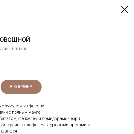
 ОВОЩНОЙ
 стаканчиков
В КОРЗИНУ
 с хумусом из фасоли
ияки с пряным манго
 бататом, фенхелем и помидорами черри
ый террин с трюфелем, кедровыми орехами и
м шалфея