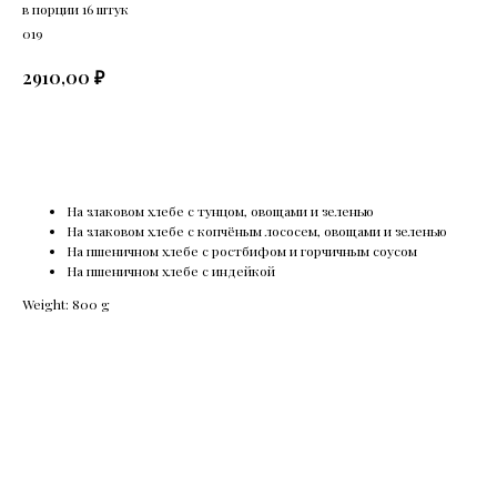
в порции 16 штук
019
₽
2910,00
В КОРЗИНУ
На злаковом хлебе с тунцом, овощами и зеленью
На злаковом хлебе с копчёным лососем, овощами и зеленью
На пшеничном хлебе с ростбифом и горчичным соусом
На пшеничном хлебе с индейкой
Weight: 800 g