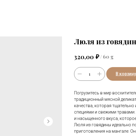
Люля из говяди
₽
320,00
/
60 g
В корзину
Погрузитесь в мир восхитител
традиционный мясной деликат
качества, которая тщательно
специями и свежими травами.
и насыщенного вкуса, которо
Люля из говядины идеально по
приготовления на мангале. Он