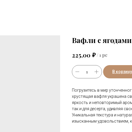
Вафли с ягодами
₽
225,00
/
1 pc
В корзину
Погрузитесь в мир утонченно
хрустящая вафля украшена св
яркость и неповторимый арома
так и для десерта, удивляя с
Уникальная текстура и натур
изысканным удовольствием, к