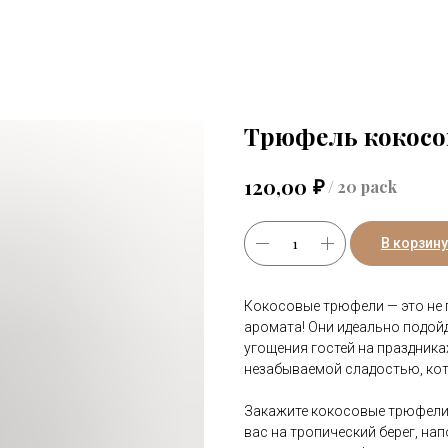
Трюфель кокос
₽
120,00
/
20 pack
В корзину
Кокосовые трюфели — это не п
аромата! Они идеально подойд
угощения гостей на праздниках
незабываемой сладостью, кот
Закажите кокосовые трюфели 
вас на тропический берег, н