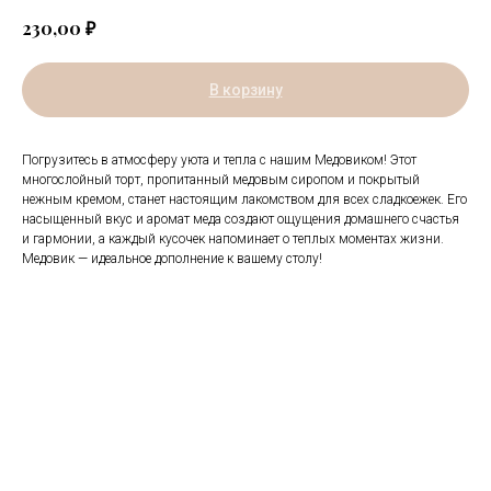
₽
230,00
В корзину
Погрузитесь в атмосферу уюта и тепла с нашим Медовиком! Этот
многослойный торт, пропитанный медовым сиропом и покрытый
нежным кремом, станет настоящим лакомством для всех сладкоежек. Его
насыщенный вкус и аромат меда создают ощущения домашнего счастья
и гармонии, а каждый кусочек напоминает о теплых моментах жизни.
Медовик — идеальное дополнение к вашему столу!